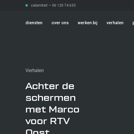
calamiteit —
06 120 74 633
diensten
over ons
werken bij
verhalen
diensten
Verhalen
over ons
Achter de
Afvalbeheer
schermen
werken bij
met Marco
voor RTV
verhalen
Oost
Transport