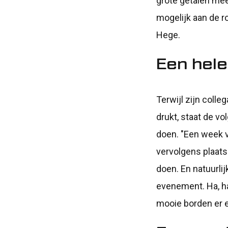
grote getalen mee
mogelijk aan de r
Hege.
Een hele
Terwijl zijn coll
drukt, staat de v
doen. "Een week v
vervolgens plaat
doen. En natuurl
evenement. Ha, ha
mooie borden er e