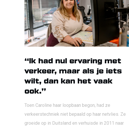
“Ik had nul ervaring met
verkeer, maar als je iets
wilt, dan kan het vaak
ook.”
Toen Caroline haar loopbaan begon, had ze
verkeerstechniek niet bepaald op haar netvlies. Ze
groeide op in Duitsland en verhuisde in 2011 naar