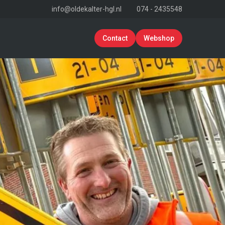
info@oldekalter-hgl.nl
074 - 2435548
Contact
Webshop
erken