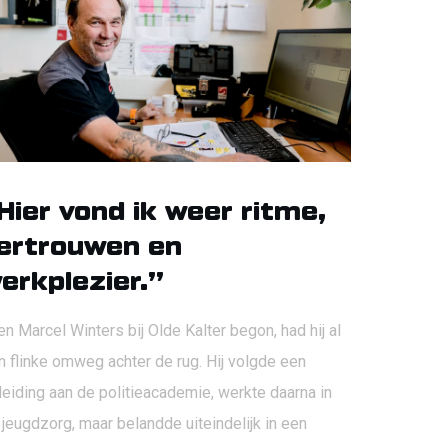
Hier vond ik weer ritme,
ertrouwen en
erkplezier.”
n Marcel Winters bij Olde Kalter begon, had hij al
n flinke omweg achter de rug. Hij volgde een
leiding aan de politieacademie, werkte daarna in
 jeugdzorg, maar belandde uiteindelijk in een