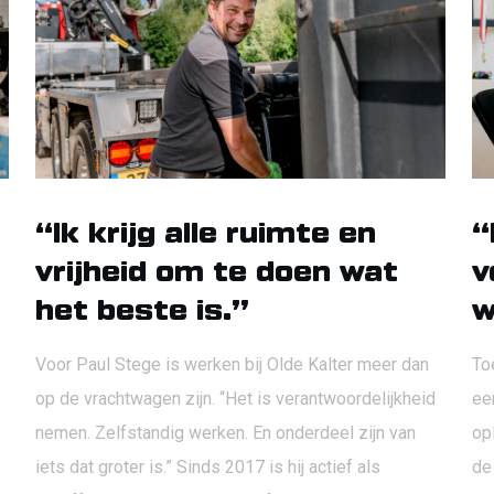
“Ik krijg alle ruimte en
“
vrijheid om te doen wat
v
het beste is.”
w
Voor Paul Stege is werken bij Olde Kalter meer dan
Toe
op de vrachtwagen zijn. “Het is verantwoordelijkheid
ee
nemen. Zelfstandig werken. En onderdeel zijn van
op
iets dat groter is.” Sinds 2017 is hij actief als
de