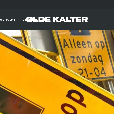
projecten
certificering
Grond- en sloopw
Verkeerstechniek