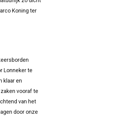
tuurlijk zo dicht
arco Koning ter
rkeersborden
or Lonneker te
 klaar en
 zaken vooraf te
ochtend van het
tdagen door onze