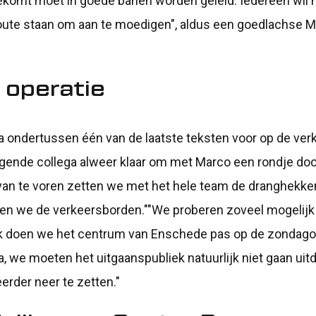
komt moet in goede banen worden geleid. Iedereen wil na
oute staan om aan te moedigen", aldus een goedlachse M
 operatie
ega ondertussen één van de laatste teksten voor op de ve
olgende collega alweer klaar om met Marco een rondje do
an te voren zetten we met het hele team de dranghekken
sen we de verkeersborden.""We proberen zoveel mogelijk
ijk doen we het centrum van Enschede pas op de zondag
, we moeten het uitgaanspubliek natuurlijk niet gaan ui
erder neer te zetten."