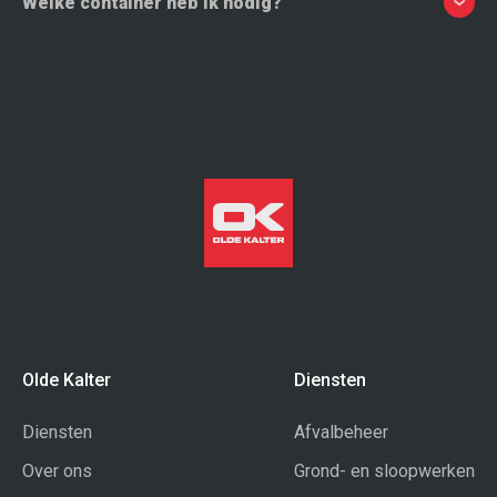
Welke container heb ik nodig?
Dat hangt af van het soort afval en de hoeveelheid. Voor kleinere
klussen is een 3m³ container vaak voldoende. Voor grotere
verbouwingen wordt regelmatig gekozen voor een 6m³ of 10m³
container.
Olde Kalter
Diensten
Diensten
Afvalbeheer
Over ons
Grond- en sloopwerken