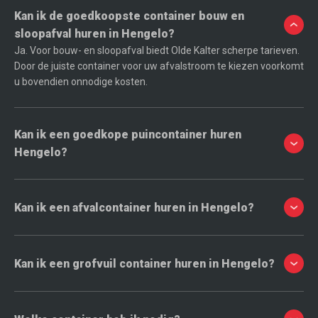
Kan ik de goedkoopste container bouw en
sloopafval huren in Hengelo?
Ja. Voor bouw- en sloopafval biedt Olde Kalter scherpe tarieven.
Door de juiste container voor uw afvalstroom te kiezen voorkomt
u bovendien onnodige kosten.
Kan ik een goedkope puincontainer huren
Hengelo?
Ja. Voor schoon puin kunt u een voordelige puincontainer huren.
Deze is geschikt voor stenen, beton, tegels en ander schoon puin
uit verbouwing of sloopwerk.
Kan ik een afvalcontainer huren in Hengelo?
Ja. U kunt bij Olde Kalter een afvalcontainer huren voor
verschillende soorten afval, waaronder bouwafval, puin,
groenafval, grond en huishoudelijk afval.
Kan ik een grofvuil container huren in Hengelo?
Ja. Een grofvuil container is geschikt voor grote spullen zoals
meubels, vloerbedekking, hout en huisraad. Ideaal bij
verhuizingen en opruimingen.