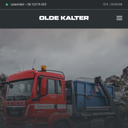
calamiteit —
06 120 74 633
074 - 2435548
diensten
over ons
Afvalbeheer
werken bij
Grond- en sloopwerken
verhalen