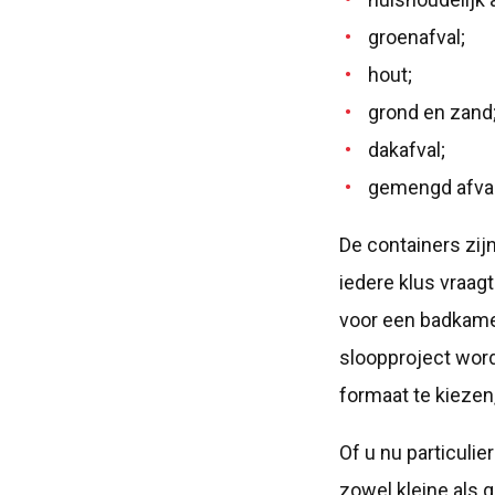
groenafval;
hout;
grond en zand
dakafval;
gemengd afval
De containers zij
iedere klus vraag
voor een badkamer
sloopproject word
formaat te kiezen,
Of u nu particulie
zowel kleine als g