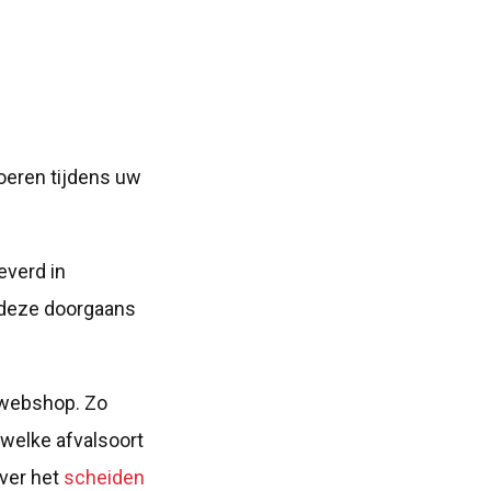
oeren tijdens uw
everd in
 deze doorgaans
 webshop. Zo
 welke afvalsoort
over het
scheiden