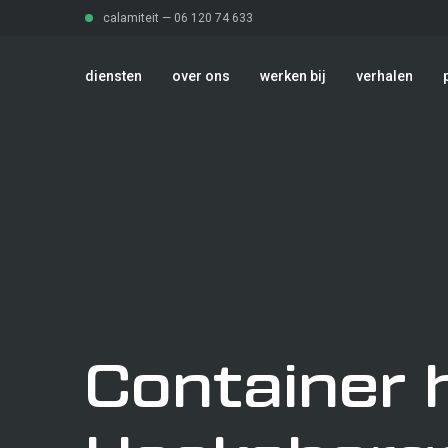
calamiteit —
06 120 74 633
diensten
over ons
werken bij
verhalen
diensten
over ons
Afvalbeheer
werken bij
Container 
verhalen
Transport