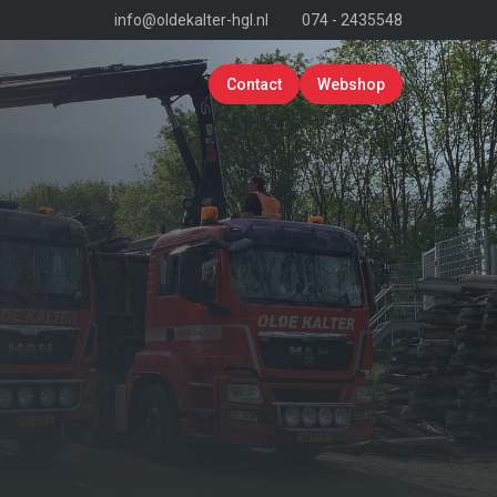
info@oldekalter-hgl.nl
074 - 2435548
Contact
Webshop
erken