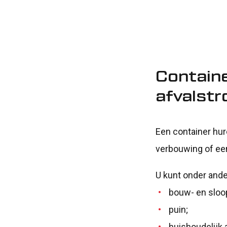
Contain
afvalst
Een container hur
verbouwing of een
U kunt onder ande
bouw- en sloop
puin;
huishoudelijk a