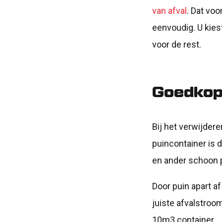
van afval
. Dat voo
eenvoudig. U kies
voor de rest.
Goedkop
Bij het verwijder
puincontainer is 
en ander schoon 
Door puin apart af
juiste afvalstroo
10m3 container.