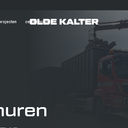
projecten
certificering
Grond- en sloopw
huren
Verkeerstechniek