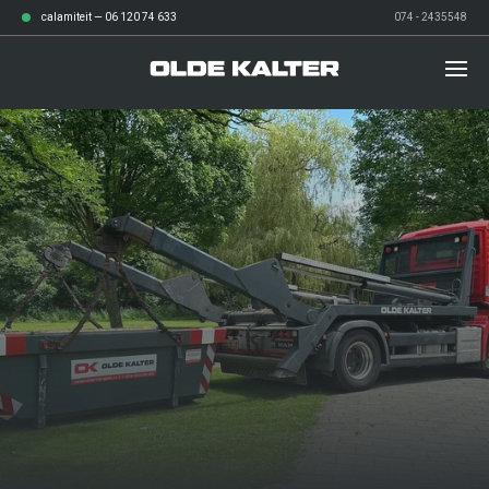
calamiteit —
06 120 74 633
074 - 2435548
diensten
over ons
Afvalbeheer
werken bij
Grond- en sloopwerken
verhalen