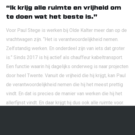
“Ik krijg alle ruimte en vrijheid om
te doen wat het beste is.”
Voor Paul Stege is werken bij Olde Kalter meer dan op de
vrachtwagen zijn. “Het is verantwoordelijkheid nemen.
Zelfstandig werken. En onderdeel zijn van iets dat groter
is.” Sinds 2017 is hij actief als chauffeur kabeltransport.
Een functie waarin hij dagelijks onderweg is naar projecten
door heel Twente. Vanuit de vrijheid die hij krijgt, kan Paul
de verantwoordelijkheid nemen die hij het meest prettig
Contact
Webshop
vindt. En dat is precies de manier van werken die hij het
allerfijnst vindt. En daar krijgt hij dus ook alle ruimte voor.