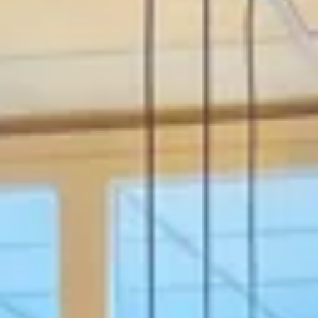
projecten
Transport
certificering
Verkeerstechniek
Calamiteitenservice
Verhuur