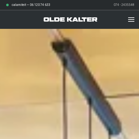
calamiteit —
06 120 74 633
074 - 2435548
diensten
over ons
Afvalbeheer
werken bij
Grond- en sloopwerken
verhalen