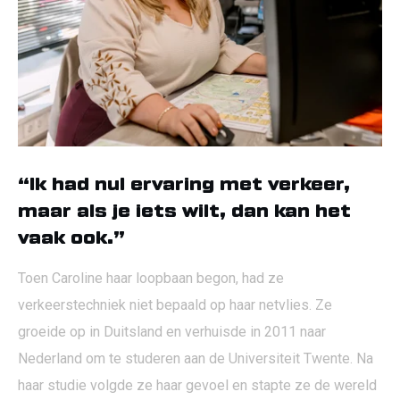
“Ik had nul ervaring met verkeer,
maar als je iets wilt, dan kan het
vaak ook.”
Toen Caroline haar loopbaan begon, had ze
verkeerstechniek niet bepaald op haar netvlies. Ze
groeide op in Duitsland en verhuisde in 2011 naar
Nederland om te studeren aan de Universiteit Twente. Na
haar studie volgde ze haar gevoel en stapte ze de wereld