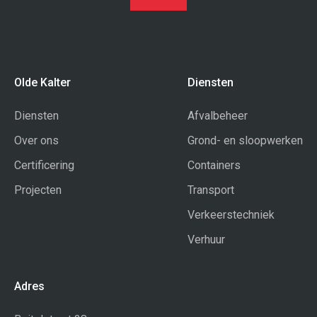
projecten
Transport
certificering
Olde Kalter
Diensten
Diensten
Afvalbeheer
Verkeerstechniek
Over ons
Grond- en sloopwerken
Certificering
Containers
Projecten
Transport
Calamiteitenservice
Verkeerstechniek
Verhuur
Adres
Verhuur