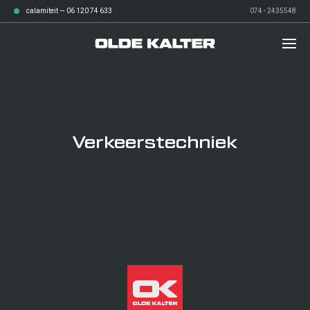
calamiteit —
06 120 74 633
074 - 2435548
diensten
Verkeerstechniek
over ons
Afvalbeheer
werken bij
Grond- en sloopwerken
verhalen