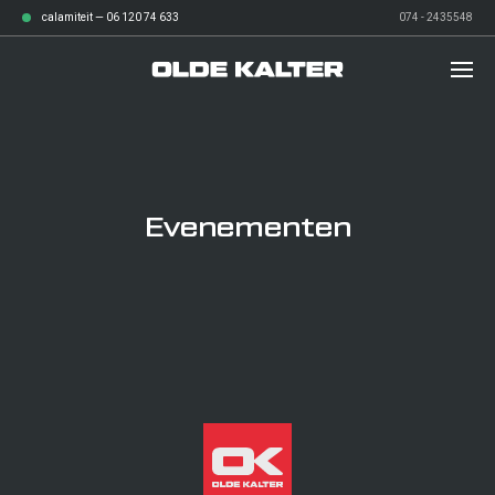
calamiteit —
06 120 74 633
074 - 2435548
diensten
Evenementen
over ons
Afvalbeheer
werken bij
Grond- en sloopwerken
verhalen