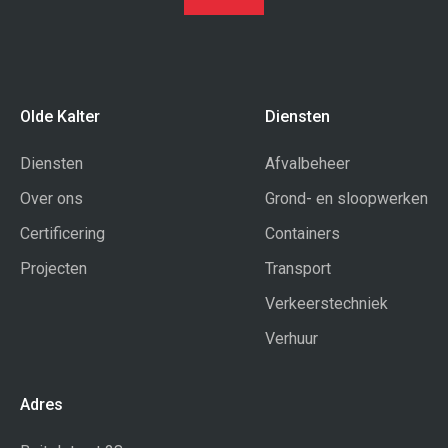
projecten
Transport
certificering
Olde Kalter
Diensten
Diensten
Afvalbeheer
Verkeerstechniek
Over ons
Grond- en sloopwerken
Certificering
Containers
Projecten
Transport
Calamiteitenservice
Verkeerstechniek
Verhuur
Adres
Verhuur