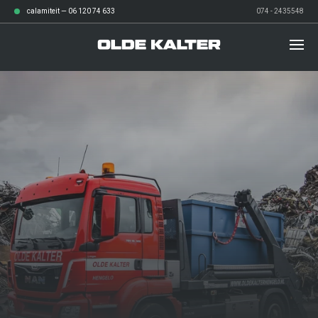
calamiteit —
06 120 74 633
074 - 2435548
diensten
over ons
Afvalbeheer
werken bij
Grond- en sloopwerken
verhalen