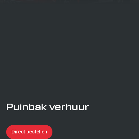
projecten
Transport
certificering
Verkeerstechniek
Calamiteitenservice
Puinbak verhuur
Verhuur
Direct bestellen