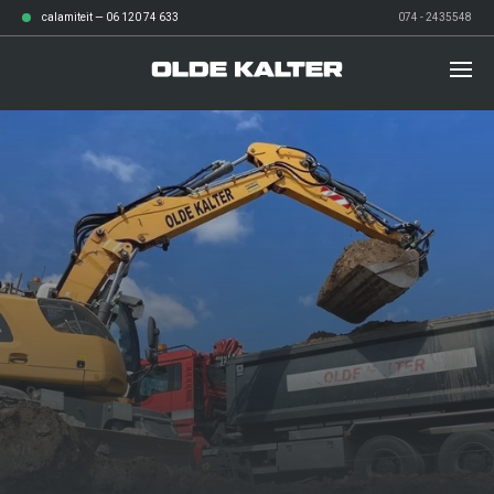
calamiteit —
06 120 74 633
074 - 2435548
diensten
over ons
Afvalbeheer
werken bij
Grond- en sloopwerken
verhalen