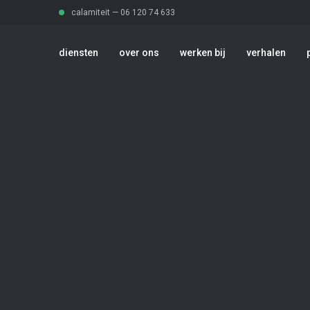
calamiteit —
06 120 74 633
diensten
over ons
werken bij
verhalen
diensten
over ons
Afvalbeheer
werken bij
verhalen
Transport