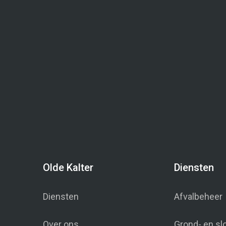
projecten
certificering
Calamiteitenservice
Olde Kalter
Diensten
Diensten
Afvalbeheer
Over ons
Grond- en s