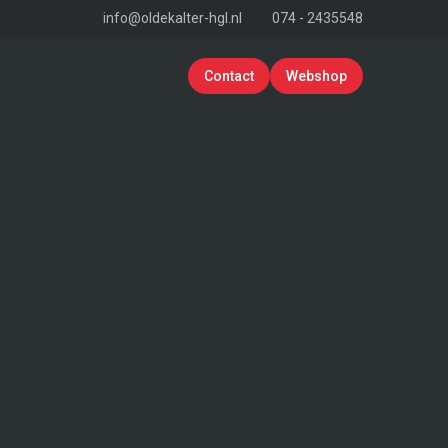
info@oldekalter-hgl.nl
074 - 2435548
Contact
Webshop
erken