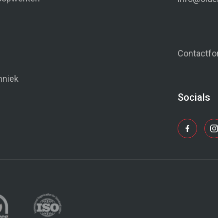
Contactfo
hniek
Socials