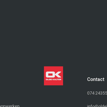
Verhuur
Contact
074 2435
loopwerken
info@oldek