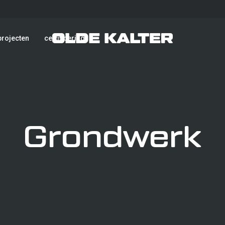
projecten
certificering
Grondwerk
Grond- en sloopw
Verkeerstechniek